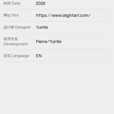
2026
时间 Date
https://www.alightart.com/
网址 Site
Yunfei
设计师 Designer
程序开发
Pierre/Yunfei
Development
EN
语言 Language