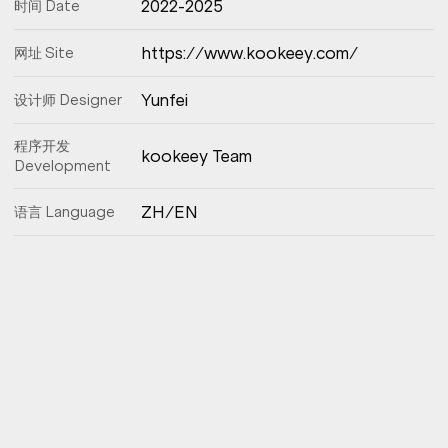
2022-2025
时间 Date
https://www.kookeey.com/
网址 Site
Yunfei
设计师 Designer
程序开发
kookeey Team
Development
ZH/EN
语言 Language